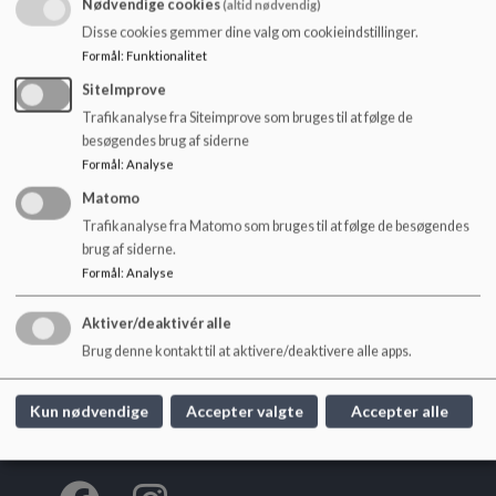
6.15-8.40 og 13.50-16.00.
Nødvendige cookies
(altid nødvendig)
o
l
Disse cookies gemmer dine valg om cookieindstillinger.
d
Formål
:
Funktionalitet
e
SiteImprove
Rute 43
= 41 47 82 57
t
Trafikanalyse fra Siteimprove som bruges til at følge de
Rute 44
= 41 47 82 43
besøgendes brug af siderne
Formål
:
Analyse
Matomo
Trafikanalyse fra Matomo som bruges til at følge de besøgendes
brug af siderne.
Gandrup Skole
Formål
:
Analyse
Bredgade 5, 9362 Gandrup
gandrupskole@aalborg.dk
Aktiver/deaktivér alle
99 82 46 60
Brug denne kontakt til at aktivere/deaktivere alle apps.
EAN NR.
5798003747439
Tilgængelighedserklæring
Kun nødvendige
Accepter valgte
Accepter alle
Sitemap