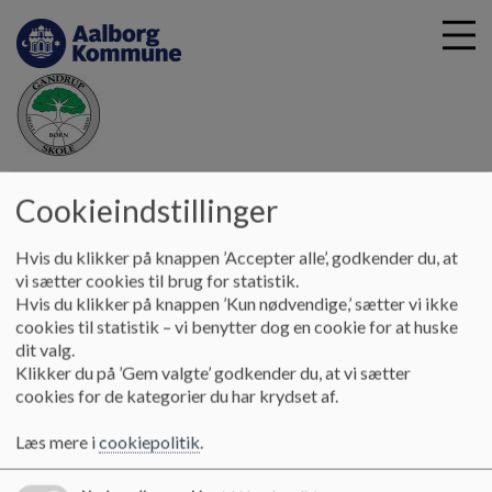
G
Gandrup Skole
å
Cookieindstillinger
Information
Skolebus / Telebus
t
i
Hvis du klikker på knappen ’Accepter alle’, godkender du, at
Skolebus/telebus
l
vi sætter cookies til brug for statistik.
h
Hvis du klikker på knappen ’Kun nødvendige,’ sætter vi ikke
o
cookies til statistik – vi benytter dog en cookie for at huske
v
I løbet af sommerferien er der skiftet til Terndrup taxa og
dit valg.
e
turistbusser.
Klikker du på ’Gem valgte’ godkender du, at vi sætter
d
cookies for de kategorier du har krydset af.
Skal dit barn med skolebussen / telebussen skal i ringe ind og
i
meddele, hvilke dage i ønsker at gøre brug af bussen.
n
Læs mere i
cookiepolitik
.
d
Telefonen er åben for tidsbestilling alle skoledage mellem kl.
h