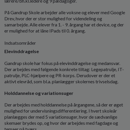
lærere/bh.kl.ledere og 9 pædagoger.
På Gandrup Skole arbejder alle voksne og elever med Google
Drev, hvor der er stor mulighed for videndeling og
samarbejde. Alle elever fra 1. - 9. årgang har et device, og der
er mulighed for at låne IPads til 0. årgang.
Indsatsområder
Elevinddragelse
Gandrup skole har fokus på elevinddragelse og medansvar.
Der arbejdes med følgende konkrete tiltag: Legepatrulje, IT-
patrulje, PLC-hjælpere og PR-korps. Derudover er der et
aktivt elevråd, som bl.a. planlægger skolernes trivselsdag.
Holddannelse og variationsuger
Der arbejdes med holddannelse på årgangene, så der er øget
mulighed for undervisningsdifferentiering. I hvert skoleår
planlægges der med 5 variationsuger, hvor de sædvanlige
skemaer brydes op, og hvor der arbejdes med fagdage og
temaer på tværs.