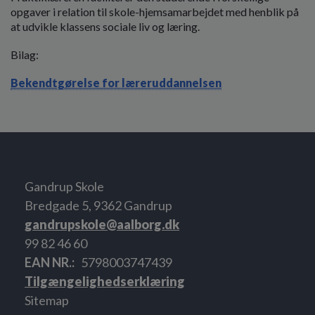
opgaver i relation til skole-hjemsamarbejdet med henblik på
at udvikle klassens sociale liv og læring.
Bilag:
Bekendtgørelse for læreruddannelsen
Gandrup Skole
Bredgade 5, 9362 Gandrup
gandrupskole@aalborg.dk
99 82 46 60
EAN NR.
5798003747439
Tilgængelighedserklæring
Sitemap