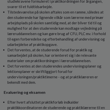
studiekravene formuleret i praktikordningen for årgangen,
svarer til et fuldtidsarbejde.
Tilstedeværelse på skolen aftales som en ramme, således at
den studerende har lignende vilkår som lærerne med primær
arbejdsplads på skolen samtidig med, at der bliver tid til og
mulighed for at den studerende kan modtage vejledning på
læreruddannelsen og kan gøre brug af CFU, PLC mv. i forhold
til egen forberedelse og efterbehandling af undervisning og
udarbejdelse af praktikopgave.
Det forventes, at de studerende forud for praktik og
samarbejdet på skolen, har orienteret sig i de relevante
materialer om praktikordningen i læreruddannelsen.
Det forventes at den studerendes undervisningsplaner og
lektionsplaner er skriftliggjort forud for
undervisningen/praktiktimerne - og at praktiklæreren er
bekendt med dem.
Evaluering og eksamen
Efter hvert afsluttet praktikforløb indkalder
praktikkoordinatoren de studerende og praktiklærerne til en