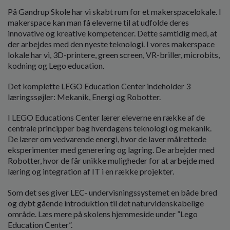
På Gandrup Skole har vi skabt rum for et makerspacelokale. I
makerspace kan man få eleverne til at udfolde deres
innovative og kreative kompetencer. Dette samtidig med, at
der arbejdes med den nyeste teknologi. I vores makerspace
lokale har vi, 3D-printere, green screen, VR-briller, microbits,
kodning og Lego education.
Det komplette LEGO Education Center indeholder 3
læringssøjler: Mekanik, Energi og Robotter.
I LEGO Educations Center lærer eleverne en række af de
centrale principper bag hverdagens teknologi og mekanik.
De lærer om vedvarende energi, hvor de laver målrettede
eksperimenter med generering og lagring. De arbejder med
Robotter, hvor de får unikke muligheder for at arbejde med
læring og integration af IT i en række projekter.
Som det ses giver LEC- undervisningssystemet en både bred
og dybt gående introduktion til det naturvidenskabelige
område. Læs mere på skolens hjemmeside under ”Lego
Education Center”.