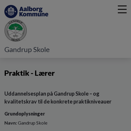
G
Gandrup Skole
å
Vores skole
Praktik - Lærer
t
i
Praktik - Lærer
l
h
o
v
Uddannelsesplan på Gandrup Skole – og
e
kvalitetskrav til de konkrete praktikniveauer
d
i
Grundoplysninger
n
d
Navn:
Gandrup Skole
h