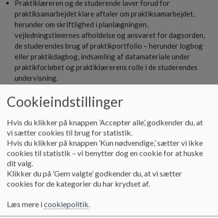
Praktiklæreren og de studerende laver forud for
praktiksamarbejdet klare aftaler om praktiksamarbejdet,
herunder om skriftlighed i planlægningen,
vejledningstimernes afholdelse og ansvaret for dagsorden,
de studerendes brug af praktikportfolio – herunder logbog
eller praktikdagbog, indsamling af datamateriale under
praktikforløbet og praktiklærerens rolle i de studerendes
undervisning.
Under praktikforløbet støtter, modellerer og vejleder
Cookieindstillinger
praktiklæreren de studerende i arbejdet med at opfylde
færdighedsmålene og kravene til portfolio på det
pågældende praktikniveau
Hvis du klikker på knappen ’Accepter alle’, godkender du, at
På skolen gives de studerende mulighed for at dokumentere
vi sætter cookies til brug for statistik.
deres praktikarbejde bl.a. gennem videodokumentation. Hvis
Hvis du klikker på knappen ’Kun nødvendige,’ sætter vi ikke
cookies til statistik – vi benytter dog en cookie for at huske
dette kræver tilladelse fra forældrene, støtter
dit valg.
praktiklæreren/praktikskolen de studerende i at indhente
Klikker du på ’Gem valgte’ godkender du, at vi sætter
disse tilladelser.
cookies for de kategorier du har krydset af.
Under eller evt. efter praktikforløbet tilbyder skolen, at de
studerende kan deltage i skole-hjem samtaler og/eller andre
Læs mere i
cookiepolitik
.
forældrearrangementer med relevans for de studerendes
studieforløb.