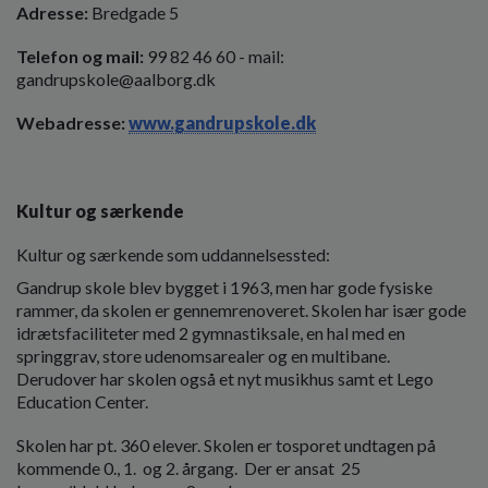
o
Adresse:
Bredgade 5
l
d
Telefon og mail:
99 82 46 60 - mail:
e
gandrupskole@aalborg.dk
t
Webadresse:
www.gandrupskole.dk
Kultur og særkende
Kultur og særkende som uddannelsessted:
Gandrup skole blev bygget i 1963, men har gode fysiske
rammer, da skolen er gennemrenoveret. Skolen har især gode
idrætsfaciliteter med 2 gymnastiksale, en hal med en
springgrav, store udenomsarealer og en multibane.
Derudover har skolen også et nyt musikhus samt et Lego
Education Center.
Skolen har pt. 360 elever. Skolen er tosporet undtagen på
kommende 0., 1. og 2. årgang. Der er ansat 25