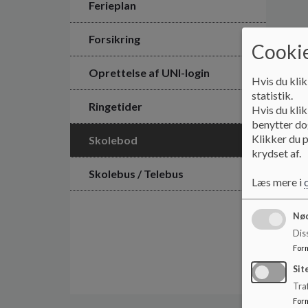
Ferieplan
Forsikring
Cookie
Oprettelse af UNI-login
Hvis du klik
statistik.
Ringetider
Hvis du klik
benytter dog
Klikker du p
Skolebod
krydset af.
Skolebus / Telebus
Læs mere i
Nød
Dis
For
Sit
Traf
For