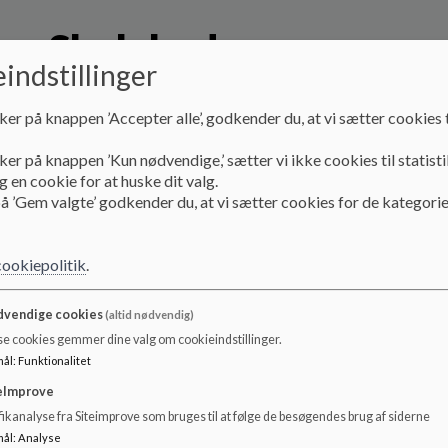
Skolebod
indstillinger
I skoleboden kan der købes nogle få udvalgte madvarer, 
ker på knappen ’Accepter alle’, godkender du, at vi sætter cookies t
kan købes, er udvalgt sammen med skolebestyrelsen.
ker på knappen ’Kun nødvendige,’ sætter vi ikke cookies til statisti
I 10-pausen kan der købes pizzasnegle, gnaveboller og fru
 en cookie for at huske dit valg.
å ’Gem valgte’ godkender du, at vi sætter cookies for de kategorie
I 12-pausen kan der købes pølsehorn, focaccia, panini og fr
Der kan kun betales med Aalborg Kommunes betalingskor
cookiepolitik
.
Maden skal bestilles og betales om morgenen mellem kl. 7.
vendige cookies
(altid nødvendig)
se cookies gemmer dine valg om cookieindstillinger.
mål
:
Funktionalitet
Læs om generel information vedr. Aalborg Kommun
eImprove
ikanalyse fra Siteimprove som bruges til at følge de besøgendes brug af siderne
mål
:
Analyse