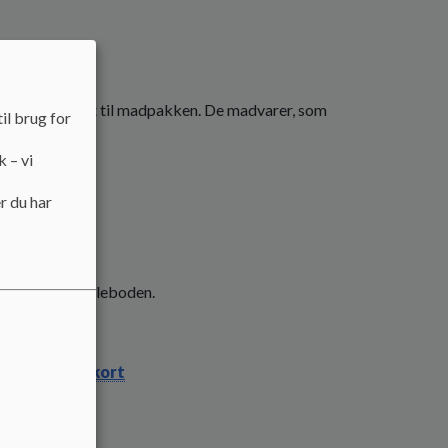
som supplement til madpakken. De madvarer, som
il brug for
k – vi
gt.
r du har
ugt.
t.
40 - 8.00 i skoleboden.
es betalingskort