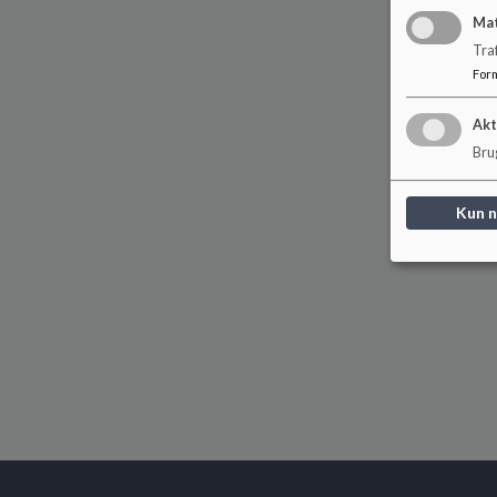
Ma
Tra
For
Akt
Brug
Kun 