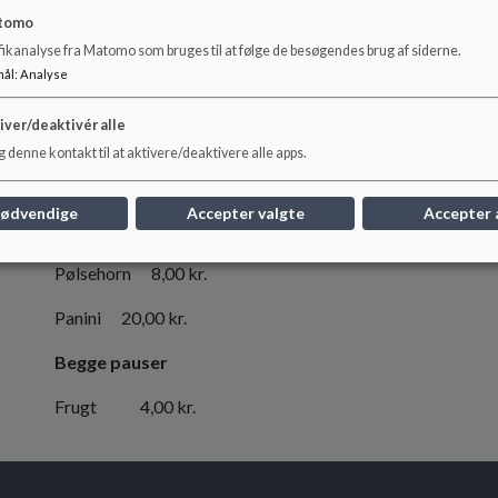
Skolebodens prisliste
tomo
10-pausen
fikanalyse fra Matomo som bruges til at følge de besøgendes brug af siderne.
mål
:
Analyse
Pizzasnegl 12,00 kr.
iver/deaktivér alle
Grovbolle 5,00 kr
 denne kontakt til at aktivere/deaktivere alle apps.
12-pausen
nødvendige
Accepter valgte
Accepter 
Focaccia 12,00 kr.
Pølsehorn 8,00 kr.
Panini 20,00 kr.
Begge pauser
Frugt 4,00 kr.