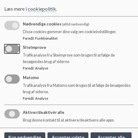
tiden og holder øje med, at de kommer efter skole. Du aftaler
o
med personalet, hvornår dit barn kommer og går.
Læs mere i
cookiepolitik
.
l
d
Indmeldelse sker samtidig med skoleindskrivningen, når du
e
Nødvendige cookies
(altid nødvendig)
har modtaget brev fra distriktsskolen primo/medio januar.
t
Disse cookies gemmer dine valg om cookieindstillinger.
Hvis der ønskes en anden startdato i DUS end 1. august, kan
Formål
:
Funktionalitet
der gives besked i en mail til Skoleforvaltningen. Dette gøres
SiteImprove
ved at trykke på linket i højre side under kontakt.
Trafikanalyse fra Siteimprove som bruges til at følge de
Hvis der vælges en anden startdato, betales der først fra den
besøgendes brug af siderne
ønskede dato.
Formål
:
Analyse
Alternativt kan indmeldelse til DUS ske senere
Matomo
på
pladsanvisningen-online.dk.
Trafikanalyse fra Matomo som bruges til at følge de besøgendes
brug af siderne.
Formål
:
Analyse
Aktiver/deaktivér alle
Gandrup Skole
Brug denne kontakt til at aktivere/deaktivere alle apps.
Bredgade 5, 9362 Gandrup
gandrupskole@aalborg.dk
Kun nødvendige
Accepter valgte
Accepter alle