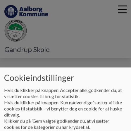
G
Gandrup Skole
å
DUS
Indmeldelse
t
i
Indmeldelse
l
Cookieindstillinger
h
o
Hvis du klikker på knappen ’Accepter alle’, godkender du, at
v
vi sætter cookies til brug for statistik.
e
Skolefritidstilbud (DUS1) er et tilbud til elever fra 0. til
Hvis du klikker på knappen ’Kun nødvendige,’ sætter vi ikke
d
og med 3. klasse, hvor de kan opholde sig på skolen om
cookies til statistik – vi benytter dog en cookie for at huske
i
morgenen før skole og efter skoletid.
dit valg.
n
Klikker du på ’Gem valgte’ godkender du, at vi sætter
d
I DUS sørger personalet for, at eleverne kommer i skole til
cookies for de kategorier du har krydset af.
h