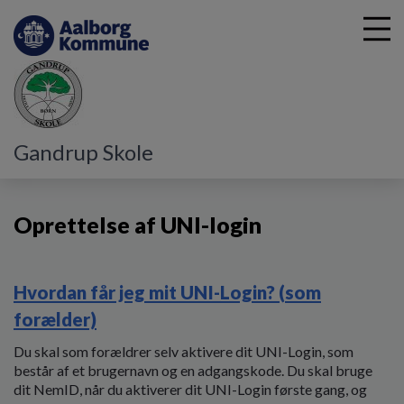
G
Gandrup Skole
å
Information
Oprettelse af UNI-login
t
i
Oprettelse af UNI-login
l
h
o
v
Hvordan får jeg mit UNI-Login? (som
e
d
forælder)
i
Du skal som forældrer selv aktivere dit UNI-Login, som
n
består af et brugernavn og en adgangskode. Du skal bruge
d
dit NemID, når du aktiverer dit UNI-Login første gang, og
h