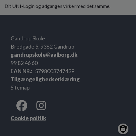
Dit UNI-Login og adgangen virker med det samme.
Gandrup Skole
Bredgade 5, 9362 Gandrup
gandrupskole@aalborg.dk
99 82 46 60
EAN NR.
5798003747439
Tilgængelighedserklæring
Sitemap
Cookie politik