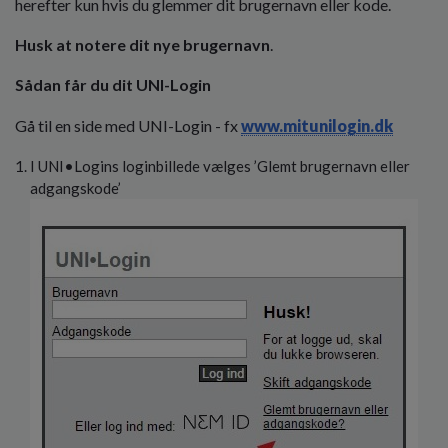
herefter kun hvis du glemmer dit brugernavn eller kode.
o
l
Husk at notere dit nye brugernavn
.
d
e
Sådan får du dit UNI-Login
t
Gå til en side med UNI-Login - fx
www.mitunilogin.dk
I UNI•Logins loginbillede vælges ’Glemt brugernavn eller
adgangskode’